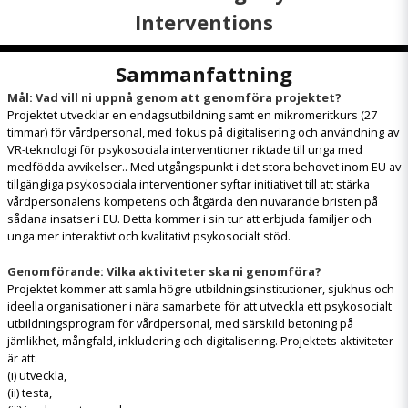
Interventions
Sammanfattning
Mål: Vad vill ni uppnå genom att genomföra projektet?
Projektet utvecklar en endagsutbildning samt en mikromeritkurs (27
timmar) för vårdpersonal, med fokus på digitalisering och användning av
VR-teknologi för psykosociala interventioner riktade till unga med
medfödda avvikelser.. Med utgångspunkt i det stora behovet inom EU av
tillgängliga psykosociala interventioner syftar initiativet till att stärka
vårdpersonalens kompetens och åtgärda den nuvarande bristen på
sådana insatser i EU. Detta kommer i sin tur att erbjuda familjer och
unga mer interaktivt och kvalitativt psykosocialt stöd.
Genomförande: Vilka aktiviteter ska ni genomföra?
Projektet kommer att samla högre utbildningsinstitutioner, sjukhus och
ideella organisationer i nära samarbete för att utveckla ett psykosocialt
utbildningsprogram för vårdpersonal, med särskild betoning på
jämlikhet, mångfald, inkludering och digitalisering. Projektets aktiviteter
är att:
(i) utveckla,
(ii) testa,