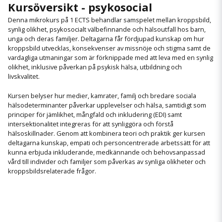
Kursöversikt - psykosocial
Denna mikrokurs på 1 ECTS behandlar samspelet mellan kroppsbild,
synlig olikhet, psykosocialt välbefinnande och hälsoutfall hos barn,
unga och deras familjer. Deltagarna får fördjupad kunskap om hur
kroppsbild utvecklas, konsekvenser av missnöje och stigma samt de
vardagliga utmaningar som är förknippade med att leva med en synlig
olikhet, inklusive påverkan på psykisk hälsa, utbildning och
livskvalitet.
Kursen belyser hur medier, kamrater, familj och bredare sociala
hälsodeterminanter påverkar upplevelser och hälsa, samtidigt som
principer för jämlikhet, mångfald och inkludering (EDI) samt
intersektionalitet integreras för att synliggöra och förstå
hälsoskillnader. Genom att kombinera teori och praktik ger kursen
deltagarna kunskap, empati och personcentrerade arbetssätt för att
kunna erbjuda inkluderande, medkännande och behovsanpassad
vård till individer och familjer som påverkas av synliga olikheter och
kroppsbildsrelaterade frågor.