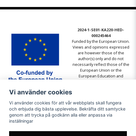
2024-1-SE01-KA220-HED-
000245464
Funded by the European Union.
Views and opinions expressed
are however those of the
author(s) only and do not
necessarily reflect those of the
European Union or the
European Education and
Culture Executive Agency
(EACEA). Neither the European
Vi använder cookies
Union nor EACEA can be held
responsible for them.
Vi använder cookies för att vår webbplats skall fungera
och erbjuda dig bästa upplevelse. Bekräfta ditt samtycke
genom att trycka på godkänn alla eller anpassa via
inställningar