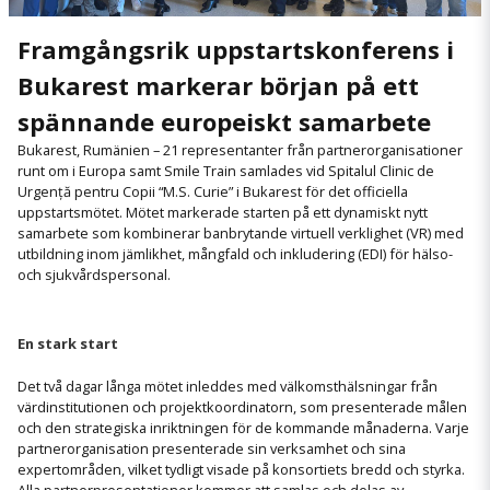
Framgångsrik uppstartskonferens i
Bukarest markerar början på ett
spännande europeiskt samarbete
Bukarest, Rumänien – 21 representanter från partnerorganisationer
runt om i Europa samt Smile Train samlades vid Spitalul Clinic de
Urgență pentru Copii “M.S. Curie” i Bukarest för det officiella
uppstartsmötet. Mötet markerade starten på ett dynamiskt nytt
samarbete som kombinerar banbrytande virtuell verklighet (VR) med
utbildning inom jämlikhet, mångfald och inkludering (EDI) för hälso-
och sjukvårdspersonal.
En stark start
Det två dagar långa mötet inleddes med välkomsthälsningar från
värdinstitutionen och projektkoordinatorn, som presenterade målen
och den strategiska inriktningen för de kommande månaderna. Varje
partnerorganisation presenterade sin verksamhet och sina
expertområden, vilket tydligt visade på konsortiets bredd och styrka.