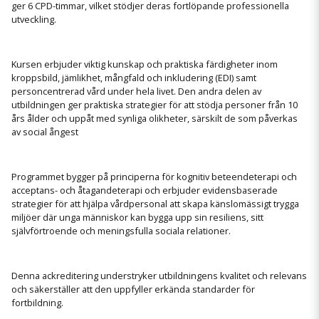
ger 6 CPD-timmar, vilket stödjer deras fortlöpande professionella
utveckling.
Kursen erbjuder viktig kunskap och praktiska färdigheter inom
kroppsbild, jämlikhet, mångfald och inkludering (EDI) samt
personcentrerad vård under hela livet. Den andra delen av
utbildningen ger praktiska strategier för att stödja personer från 10
års ålder och uppåt med synliga olikheter, särskilt de som påverkas
av social ångest
Programmet bygger på principerna för kognitiv beteendeterapi och
acceptans- och åtagandeterapi och erbjuder evidensbaserade
strategier för att hjälpa vårdpersonal att skapa känslomässigt trygga
miljöer där unga människor kan bygga upp sin resiliens, sitt
självförtroende och meningsfulla sociala relationer.
Denna ackreditering understryker utbildningens kvalitet och relevans
och säkerställer att den uppfyller erkända standarder för
fortbildning.