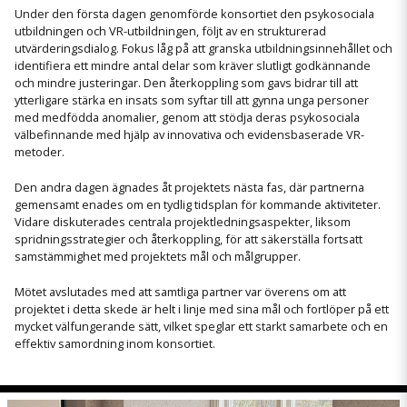
Under den första dagen genomförde konsortiet den psykosociala
utbildningen och VR-utbildningen, följt av en strukturerad
utvärderingsdialog. Fokus låg på att granska utbildningsinnehållet och
identifiera ett mindre antal delar som kräver slutligt godkännande
och mindre justeringar. Den återkoppling som gavs bidrar till att
ytterligare stärka en insats som syftar till att gynna unga personer
med medfödda anomalier, genom att stödja deras psykosociala
välbefinnande med hjälp av innovativa och evidensbaserade VR-
metoder.
Den andra dagen ägnades åt projektets nästa fas, där partnerna
gemensamt enades om en tydlig tidsplan för kommande aktiviteter.
Vidare diskuterades centrala projektledningsaspekter, liksom
spridningsstrategier och återkoppling, för att säkerställa fortsatt
samstämmighet med projektets mål och målgrupper.
Mötet avslutades med att samtliga partner var överens om att
projektet i detta skede är helt i linje med sina mål och fortlöper på ett
mycket välfungerande sätt, vilket speglar ett starkt samarbete och en
effektiv samordning inom konsortiet.