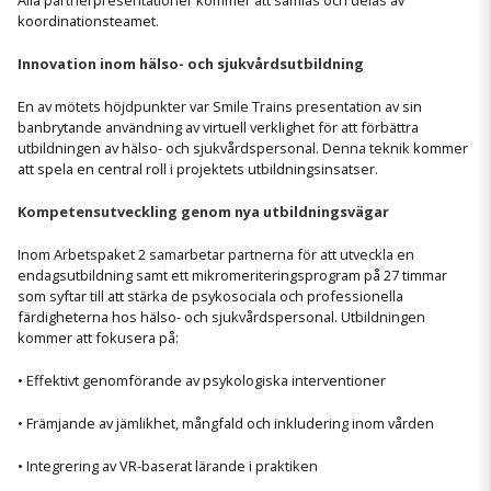
Alla partnerpresentationer kommer att samlas och delas av
koordinationsteamet.
Innovation inom hälso- och sjukvårdsutbildning
En av mötets höjdpunkter var Smile Trains presentation av sin
banbrytande användning av virtuell verklighet för att förbättra
utbildningen av hälso- och sjukvårdspersonal. Denna teknik kommer
att spela en central roll i projektets utbildningsinsatser.
Kompetensutveckling genom nya utbildningsvägar
Inom Arbetspaket 2 samarbetar partnerna för att utveckla en
endagsutbildning samt ett mikromeriteringsprogram på 27 timmar
som syftar till att stärka de psykosociala och professionella
färdigheterna hos hälso- och sjukvårdspersonal. Utbildningen
kommer att fokusera på:
• Effektivt genomförande av psykologiska interventioner
• Främjande av jämlikhet, mångfald och inkludering inom vården
• Integrering av VR-baserat lärande i praktiken