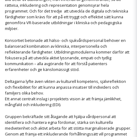
rättvisa, inkludering och representation genomsyrar hela
programmet. Och för det tredje att utveckla de digitala och tekniska
färdigheter som krävs för att på ett tryggt och effektivt sätt kunna
genomföra VR-baserade utbildningar i kliniska och pedagogiska
miljöer.
Konsortiet betonade att hälso- och sjukvårdspersonal behöver en
balanserad kombination av kliniska, interpersonella och
reflekterande färdigheter. Utbildningsmodulerna kommer därför att
fokusera på att utveckla aktivt lyssnande, empati och tydlig
kommunikation – alla avgörande för att förstå patienters
erfarenheter och ge känslomässigt stöd.
Deltagarna lyfte även vikten av kulturell kompetens, självreflektion
och flexibilitet för att kunna anpassa insatser till individers och
familjers olika behov.
Ett annat centralt inslag i projektets vision är att främja jämlikhet,
mångfald och inkludering (EDI).
Gruppen bekräftade sitt åtagande att hjälpa vårdpersonal att
identifiera och hantera egna fördomar, stärka sin kulturella
medvetenhet och aktivt arbeta för att stötta marginaliserade grupper.
Genom att främja ett inkluderande förhållningssätt vill programmet