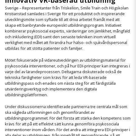
innovativ VR-baserad utbildning
Sverige – Representanter från Triskelion, Smile Train och Högskolan
Kristianstad samlades i Sverige för ett produktivt och inspirerande
utvecklingsmöte som syftade till att driva arbetet framåt med att
skapa ett banbrytande europeiskt utbildningsprogram. Initiativet
kombinerar psykosocial expertis, värderingar om jämlikhet, mångfald
och inkludering (EDI) samt den senaste tekniken inom virtuell
verklighet med målet att förändra hur hälso- och sjukvårdspersonal
utbildas för att stötta patienter och familjer.
Mötet fokuserade på vidareutvecklingen av utbildningsmaterial för
psykosociala interventioner, och på hur EDI-principer kan integreras i
varje del av lärandeprocessen. Deltagarna diskuterade också de
tekniska färdigheter som krävs för att leda VR-baserade
utbildningspass och enades om nästa steg för att färdigställa
utvärderingsverktyg och implementera den digitala
utbildningsplattformen.
Under diskussionerna identifierade partnerna tre centrala mål som
ska vägleda utformningen och genomförandet av
utbildningsprogrammet. För det första att stärka den kompetens som
krävs för att på ett effektivt sätt kunna genomföra psykosociala
interventioner inom vården. För det andra att integrera EDI-principer i
alla delar av utbildningen, från innehåll till genomförande, så att