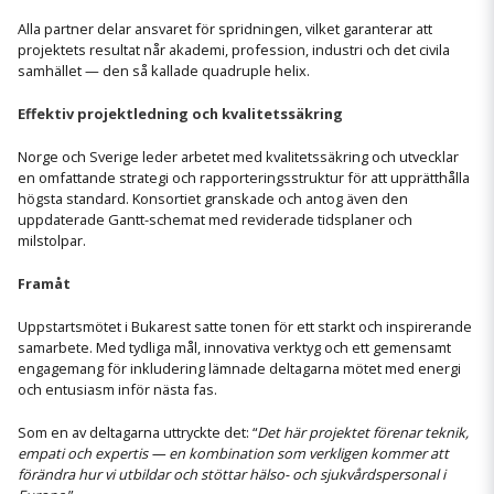
Alla partner delar ansvaret för spridningen, vilket garanterar att
projektets resultat når akademi, profession, industri och det civila
samhället — den så kallade quadruple helix.
Effektiv projektledning och kvalitetssäkring
Norge och Sverige leder arbetet med kvalitetssäkring och utvecklar
en omfattande strategi och rapporteringsstruktur för att upprätthålla
högsta standard. Konsortiet granskade och antog även den
uppdaterade Gantt-schemat med reviderade tidsplaner och
milstolpar.
Framåt
Uppstartsmötet i Bukarest satte tonen för ett starkt och inspirerande
samarbete. Med tydliga mål, innovativa verktyg och ett gemensamt
engagemang för inkludering lämnade deltagarna mötet med energi
och entusiasm inför nästa fas.
Som en av deltagarna uttryckte det: “
Det här projektet förenar teknik,
empati och expertis — en kombination som verkligen kommer att
förändra hur vi utbildar och stöttar hälso- och sjukvårdspersonal i