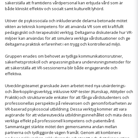
säkerställa att framtidens vårdpersonal kan erbjuda vård som är
både kliniskt effektiv och socialt samt kulturellt lyhörd.
Utöver de psykosociala och inkluderande delarna betonade mötet
vikten av teknisk kompetens för att använda VR som ett kraftfullt
pedagogiskt och terapeutiskt verktyg. Deltagarna diskuterade hur VR-
miljöer kan användas för att simulera verkliga vårdsituationer och ge
deltagarna praktisk erfarenhet i en trygg och kontrollerad miljö.
Gruppen enades om behovet av tydliga kommunikationsrutiner,
säkerhetsprotokoll och anpassningsbara undervisningsmetoder för
att säkerställa att VR-sessionerna blir både engagerande och
effektiva.
Utvecklingsteamet granskade även arbetet med nya utvärderings-
och återkopplingsverktyg, inklusive KAP-tester (Kunskap, Attityder och
Praktik) och strukturerade enkäter för att fånga vårdstudenters och
professionellas perspektiv på relevansen och genomförbarheten av
VR-baserad psykosocial utbildning. Dessa verktyg kommer att vara
avgörande för att vidareutveckla utbildningsinnehållet och mäta dess
verkliga effekt på professionell kompetens och patientvård.
Sammantaget stärkte mötet den gemensamma andan mellan
partnerna och tydliggjorde vägen framåt. Genom att kombinera