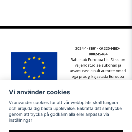
2024-1-SE01-KA220-HED-
000245464
Rahastab Euroopa Liit. Siiski on
väljendatud seisukohad ja
arvamused ainult autorite omad
ega pruugi kajastada Euroopa
Liidu või Euroopa Hariduse ja
Kultuuri Täitevagentuuri (EACEA)
Vi använder cookies
seisukohti. Euroopa Liit ega
EACEA ei vastuta nende eest.
Vi använder cookies för att vår webbplats skall fungera
och erbjuda dig bästa upplevelse. Bekräfta ditt samtycke
genom att trycka på godkänn alla eller anpassa via
inställningar