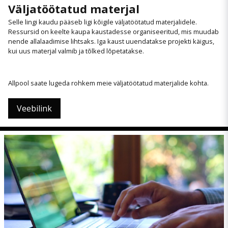
Väljatöötatud materjal
Selle lingi kaudu pääseb ligi kõigile väljatöötatud materjalidele.
Ressursid on keelte kaupa kaustadesse organiseeritud, mis muudab
nende allalaadimise lihtsaks. Iga kaust uuendatakse projekti käigus,
kui uus materjal valmib ja tõlked lõpetatakse.
Allpool saate lugeda rohkem meie väljatöötatud materjalide kohta.
Veebilink