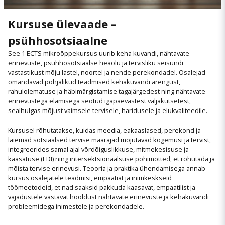
Kursuse ülevaade –
psühhosotsiaalne
See 1 ECTS mikroõppekursus uurib keha kuvandi, nähtavate
erinevuste, psühhosotsiaalse heaolu ja tervisliku seisundi
vastastikust mõju lastel, noortel ja nende perekondadel. Osalejad
omandavad põhjalikud teadmised kehakuvandi arengust,
rahulolematuse ja häbimärgistamise tagajärgedest ning nähtavate
erinevustega elamisega seotud igapäevastest väljakutsetest,
sealhulgas mõjust vaimsele tervisele, haridusele ja elukvaliteedile.
Kursusel rõhutatakse, kuidas meedia, eakaaslased, perekond ja
laiemad sotsiaalsed tervise määrajad mõjutavad kogemusi ja tervist,
integreerides samal ajal võrdõiguslikkuse, mitmekesisuse ja
kaasatuse (EDI) ning intersektsionaalsuse põhimõtted, et rõhutada ja
mõista tervise erinevusi. Teooria ja praktika ühendamisega annab
kursus osalejatele teadmisi, empaatiat ja inimkeskseid
töömeetodeid, et nad saaksid pakkuda kaasavat, empaatilist ja
vajadustele vastavat hooldust nähtavate erinevuste ja kehakuvandi
probleemidega inimestele ja perekondadele.