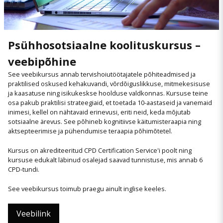
Psühhosotsiaalne koolituskursus –
veebipõhine
See veebikursus annab tervishoiutöötajatele põhiteadmised ja
praktilised oskused kehakuvandi, võrdõiguslikkuse, mitmekesisuse
ja kaasatuse ning isikukeskse hoolduse valdkonnas. Kursuse teine
osa pakub praktilisi strateegiaid, et toetada 10-aastaseid ja vanemaid
inimesi, kellel on nähtavaid erinevusi, eriti neid, keda mõjutab
sotsiaalne ärevus. See põhineb kognitiivse käitumisteraapia ning
aktsepteerimise ja pühendumise teraapia põhimõtetel.
Kursus on akrediteeritud CPD Certification Service'i poolt ning
kursuse edukalt läbinud osalejad saavad tunnistuse, mis annab 6
CPD-tundi.
See veebikursus toimub praegu ainult inglise keeles.
Veebilink