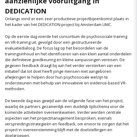
aanzienlijke vooruitgang in
DEDICATION
Onlangs vond er een zeer productieve projectbijeenkomst plaats in
het kader van het DEDICATION-project bij Amsterdam UMC.
Op de eerste dag voerde het consortium de psychosociale training
en VR-training uit, gevolgd door een gestructureerde
evaluatiedialoog. De focus lag op het beoordelen van de
trainingsinhoud en het identificeren van een klein aantal onderdelen
die definitieve goedkeuring en kleine aanpassingen vereisen. De
gegeven feedback draagt bij aan het verder versterken van een
initiatief dat tot doel heeft jonge mensen met aangeboren
afwijkingen te helpen door hun psychosociale welzijn te
ondersteunen met behulp van innovatieve en evidence-based VR-
methoden.
De tweede dag was gewijd aan de volgende fase van het project,
waarbij de partners gezamenlijk een duidelijk tijdschema voor de
komende activiteiten overeenkwamen. Verder werden centrale
aspecten van het projectmanagement besproken, evenals
verspreidingsstrategieën en feedback, om ervoor te zorgen dat het
project in overeenstemming blijft met de doelstellingen en
doelgroepen.