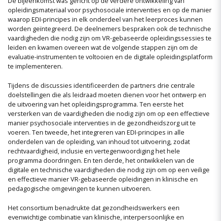
De bijeenkomst was gericht op de verdere ontwikkeling van
opleidingsmateriaal voor psychosociale interventies en op de manier
waarop EDI-principes in elk onderdeel van het leerproces kunnen
worden geïntegreerd. De deelnemers bespraken ook de technische
vaardigheden die nodig zijn om VR-gebaseerde opleidingssessies te
leiden en kwamen overeen wat de volgende stappen zijn om de
evaluatie-instrumenten te voltooien en de digitale opleidingsplatform
te implementeren.
Tijdens de discussies identificeerden de partners drie centrale
doelstellingen die als leidraad moeten dienen voor het ontwerp en
de uitvoering van het opleidingsprogramma. Ten eerste het
versterken van de vaardigheden die nodig zijn om op een effectieve
manier psychosociale interventies in de gezondheidszorg uit te
voeren. Ten tweede, het integreren van EDI-principes in alle
onderdelen van de opleiding, van inhoud tot uitvoering, zodat
rechtvaardigheid, inclusie en vertegenwoordiging het hele
programma doordringen. En ten derde, het ontwikkelen van de
digitale en technische vaardigheden die nodig zijn om op een veilige
en effectieve manier VR-gebaseerde opleidingen in klinische en
pedagogische omgevingen te kunnen uitvoeren.
Het consortium benadrukte dat gezondheidswerkers een
evenwichtige combinatie van klinische, interpersoonlijke en