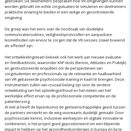
gebruiken. De deelnemers bespraken hoe VR-omgevingen kunnen
worden gebruikt om echte zorgsituaties te simuleren en deelnemers
praktische ervaring te bieden in een veilige en gecontroleerde
omgeving.
De groep was het eens over de noodzaak van duidelijke
communicatieroutines, veiligheidsprotocollen en aanpasbare
lesmethoden om ervoor te zorgen dat de VR-sessies zowel boeiend
als effectief zijn.
Het ontwikkelingsteam bekeek ook het werk aan nieuwe evaluatie-
en feedbacktools, waaronder KAP-tests (Kennis, Attitudes en Praktijk)
en gestructureerde enquêtes om de perspectieven van
zorgstudenten en professionals op de relevantie en haalbaarheid
van VR-gebaseerde psychosociale training in kaart te brengen. Deze
instrumenten zullen van cruciaal belang zijn voor de verdere
ontwikkeling van het opleidingsinhoud en het meten van het
werkelijke effect ervan op de professionele competentie en de
patiëntenzorg.
Al met al heeft de bijeenkomst de gemeenschappelijke geest tussen
de partners versterkt en de weg voorwaarts duidelijk gemaakt. Door
psychosociale kennis, inclusieve werkwijzen en digitale innovatie te
combineren, is het project goed gepositioneerd om een blijvende
impact te hebben op het gezondheidsonderwijs in Europa en bij te