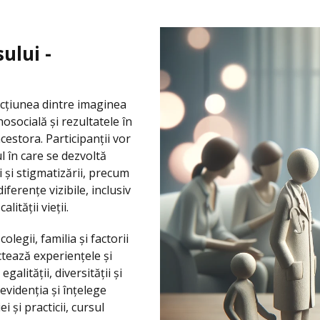
ului -
cțiunea dintre imaginea
osocială și rezultatele în
acestora. Participanții vor
 în care se dezvoltă
 și stigmatizării, precum
iferențe vizibile, inclusiv
lității vieții.
legii, familia și factorii
ctează experiențele și
galității, diversității și
 evidenția și înțelege
 și practicii, cursul