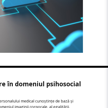
e în domeniul psihosocial
ersonalului medical cunoștințe de bază și
eniul imaginii corporale, al egalității,