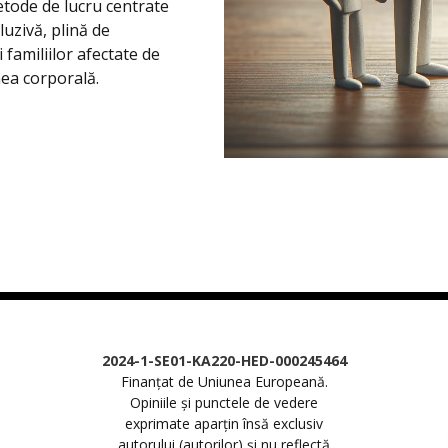
etode de lucru centrate
luzivă, plină de
familiilor afectate de
nea corporală.
2024-1-SE01-KA220-HED-000245464
Finanțat de Uniunea Europeană.
Opiniile și punctele de vedere
exprimate aparțin însă exclusiv
autorului (autorilor) și nu reflectă