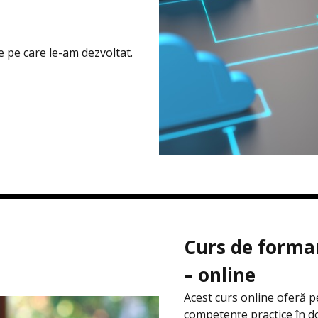
e pe care le-am dezvoltat.
Curs de formar
– online
Acest curs online oferă p
competențe practice în dom