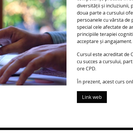
diversității și incluziunii
doua parte a cursului ofer
persoanele cu vârsta de pe
special cele afectate de 
principiile terapiei cogni
acceptare și angajament.
Cursul este acreditat de 
cu succes a cursului, parti
ore CPD.
În prezent, acest curs on
Link web