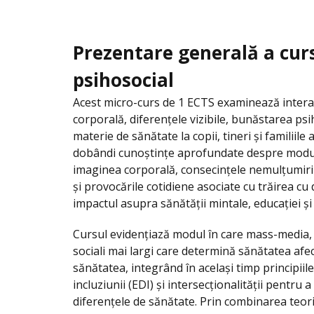
Prezentare generală a curs
psihosocial
Acest micro-curs de 1 ECTS examinează intera
corporală, diferențele vizibile, bunăstarea psih
materie de sănătate la copii, tineri și familiile 
dobândi cunoștințe aprofundate despre modul
imaginea corporală, consecințele nemulțumirii
și provocările cotidiene asociate cu trăirea cu d
impactul asupra sănătății mintale, educației și ca
Cursul evidențiază modul în care mass-media, co
sociali mai largi care determină sănătatea afe
sănătatea, integrând în același timp principiile e
incluziunii (EDI) și intersecționalității pentru a
diferențele de sănătate. Prin combinarea teoriei