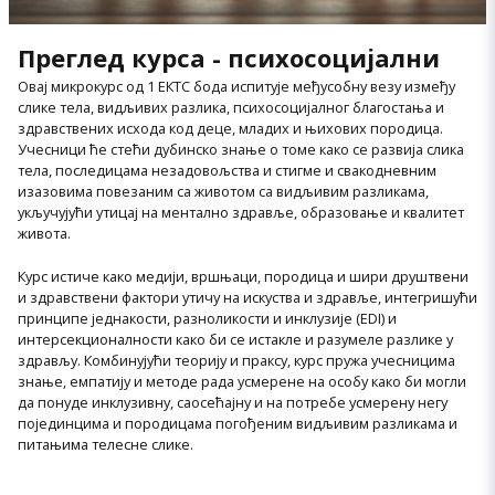
Преглед курса - психосоцијални
Овај микрокурс од 1 ЕКТС бода испитује међусобну везу између
слике тела, видљивих разлика, психосоцијалног благостања и
здравствених исхода код деце, младих и њихових породица.
Учесници ће стећи дубинско знање о томе како се развија слика
тела, последицама незадовољства и стигме и свакодневним
изазовима повезаним са животом са видљивим разликама,
укључујући утицај на ментално здравље, образовање и квалитет
живота.
Курс истиче како медији, вршњаци, породица и шири друштвени
и здравствени фактори утичу на искуства и здравље, интегришући
принципе једнакости, разноликости и инклузије (EDI) и
интерсекционалности како би се истакле и разумеле разлике у
здрављу. Комбинујући теорију и праксу, курс пружа учесницима
знање, емпатију и методе рада усмерене на особу како би могли
да понуде инклузивну, саосећајну и на потребе усмерену негу
појединцима и породицама погођеним видљивим разликама и
питањима телесне слике.