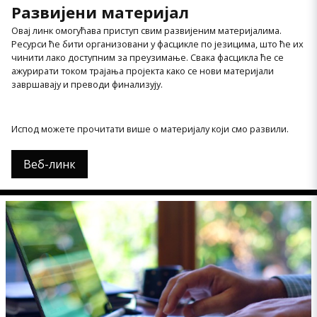
Развијени материјал
Овај линк омогућава приступ свим развијеним материјалима.
Ресурси ће бити организовани у фасцикле по језицима, што ће их
чинити лако доступним за преузимање. Свака фасцикла ће се
ажурирати током трајања пројекта како се нови материјали
завршавају и преводи финализују.
Испод можете прочитати више о материјалу који смо развили.
Веб-линк