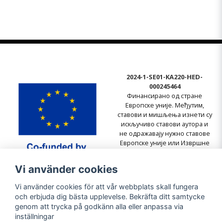
2024-1-SE01-KA220-HED-
000245464
Финансирано од стране
Европске уније. Међутим,
ставови и мишљења изнети су
искључиво ставови аутора и
не одражавају нужно ставове
Европске уније или Извршне
агенције за образовање и
културу (EACEA). Ни Европска
Vi använder cookies
унија ни EACEA не могу бити
одговорне за њих.
Vi använder cookies för att vår webbplats skall fungera
och erbjuda dig bästa upplevelse. Bekräfta ditt samtycke
genom att trycka på godkänn alla eller anpassa via
inställningar