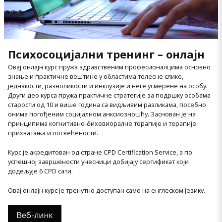
Психосоцијални тренинг – онлајн
Овај онлајн курс пружа здравственим професионалцима основно
знање и практичне вештине у областима телесне слике,
једнакости, разноликости и инклузије и неге усмерене на особу.
Други део курса пружа практичне стратегије за подршку особама
старости од 10 и више година са видљивим разликама, посебно
онима погођеним социјалном анксиозношћу. Заснован је на
принципима когнитивно-бихевиоралне терапије и терапије
прихватања и посвећености.
Курс је акредитован од стране CPD Certification Service, а по
успешној завршености учесници добијају сертификат који
додељује 6 CPD сати.
Овај онлајн курс је тренутно доступан само на енглеском језику.
Веб-линк