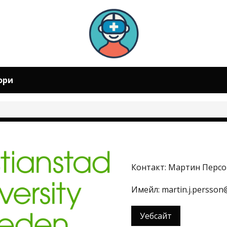
ори
Контакт: Мартин Персо
Имейл: martin.j.persson
Уебсайт