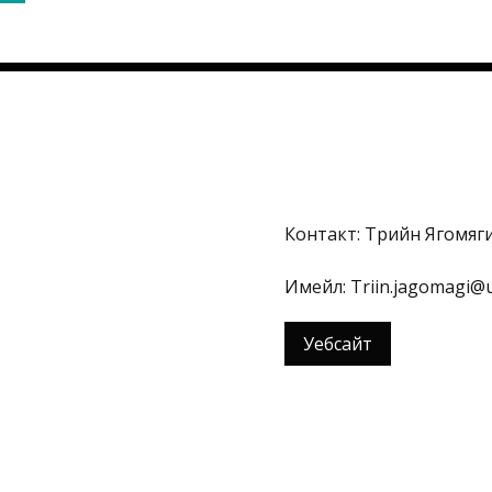
Контакт: Трийн Ягомяг
Имейл: Triin.jagomagi@u
Уебсайт