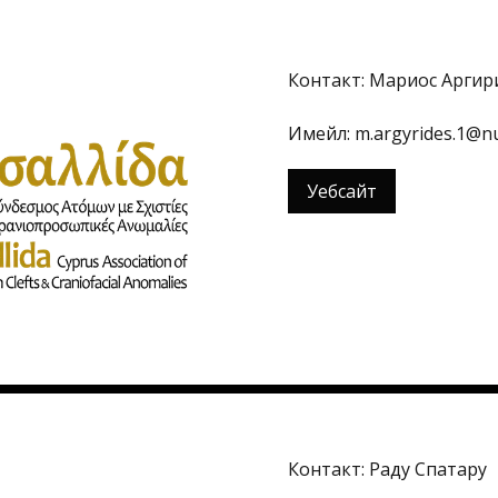
Контакт: Мариос Аргир
Имейл: m.argyrides.1@nu
Уебсайт
Контакт: Раду Спатару