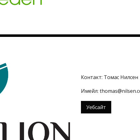
Контакт: Томас Нилсен
Имейл: thomas@nilsen.
Уебсайт