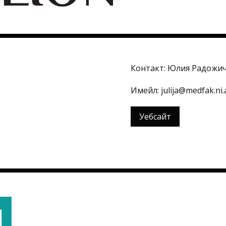
Контакт: Юлия Радожи
Имейл: julija@medfak.ni.a
Уебсайт