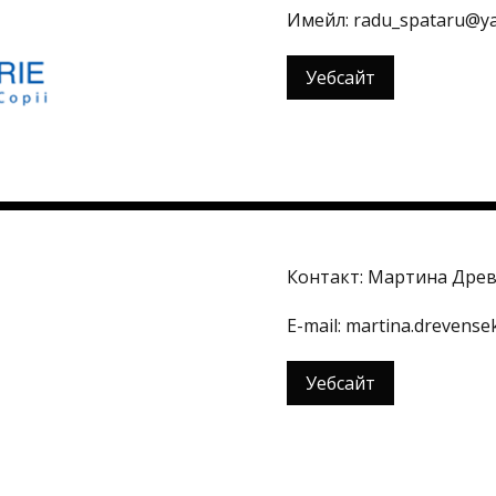
Имейл: radu_spataru@y
Уебсайт
Контакт: Мартина Дре
Е-mail: martina.drevensek
Уебсайт