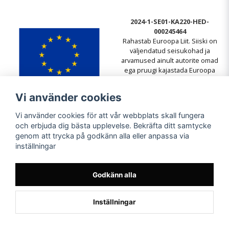
2024-1-SE01-KA220-HED-
000245464
Rahastab Euroopa Liit. Siiski on
väljendatud seisukohad ja
arvamused ainult autorite omad
ega pruugi kajastada Euroopa
Liidu või Euroopa Hariduse ja
Kultuuri Täitevagentuuri (EACEA)
Vi använder cookies
seisukohti. Euroopa Liit ega
EACEA ei vastuta nende eest.
Vi använder cookies för att vår webbplats skall fungera
och erbjuda dig bästa upplevelse. Bekräfta ditt samtycke
genom att trycka på godkänn alla eller anpassa via
inställningar
Godkänn alla
Inställningar
Powered by Nyehandel AB