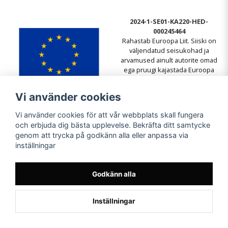
2024-1-SE01-KA220-HED-
000245464
Rahastab Euroopa Liit. Siiski on
väljendatud seisukohad ja
arvamused ainult autorite omad
ega pruugi kajastada Euroopa
Liidu või Euroopa Hariduse ja
Kultuuri Täitevagentuuri (EACEA)
Vi använder cookies
seisukohti. Euroopa Liit ega
EACEA ei vastuta nende eest.
Vi använder cookies för att vår webbplats skall fungera
och erbjuda dig bästa upplevelse. Bekräfta ditt samtycke
genom att trycka på godkänn alla eller anpassa via
inställningar
Godkänn alla
Inställningar
Powered by Nyehandel AB