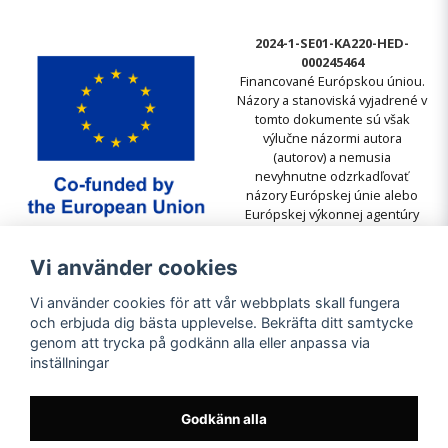
2024-1-SE01-KA220-HED-
000245464
Financované Európskou úniou.
Názory a stanoviská vyjadrené v
tomto dokumente sú však
výlučne názormi autora
(autorov) a nemusia
nevyhnutne odzrkadľovať
názory Európskej únie alebo
Európskej výkonnej agentúry
pre vzdelávanie a kultúru
(EACEA). Európska únia ani
Vi använder cookies
EACEA nemôžu byť za ne
zodpovedné.
Vi använder cookies för att vår webbplats skall fungera
och erbjuda dig bästa upplevelse. Bekräfta ditt samtycke
genom att trycka på godkänn alla eller anpassa via
inställningar
Godkänn alla