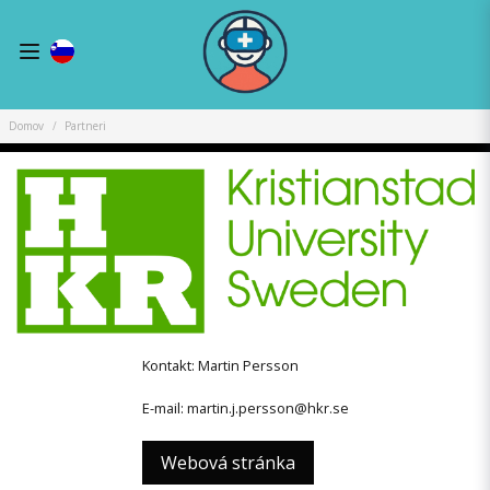
Domov
Partneri
Kontakt: Martin Persson
E-mail: martin.j.persson@hkr.se
Webová stránka