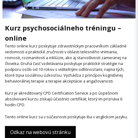
Kurz psychosociálneho tréningu –
online
Tento online kurz poskytuje zdravotníckym pracovníkom základné
vedomosti a praktické zručnosti v oblasti telesného vnímania,
rovnosti, rozmanitosti a inklúzie, ako aj starostlivosti zameranej na
človeka. Druhá časť vzdelávania poskytuje praktické stratégie na
podporu osôb od 10 rokov s viditeľnými odlišnosťami, najmä tých,
ktoré trpia sociálnou úzkosťou. Vychádza z princípov kognitívnej
behaviorálnej terapie a terapie akceptácie a angažovanosti.
Kurz je akreditovaný CPD Certification Service a po úspešnom
absolvovaní kurzu získajú účastníci certifikát, ktorý im priznáva 6
hodín CPD.
Tento online kurz sa v súčasnosti poskytuje iba v anglickom jazyku.
Odkaz na webovú stránku