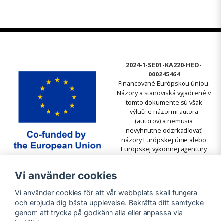
2024-1-SE01-KA220-HED-
000245464
Financované Európskou úniou.
Názory a stanoviská vyjadrené v
tomto dokumente sú však
výlučne názormi autora
(autorov) a nemusia
nevyhnutne odzrkadľovať
názory Európskej únie alebo
Európskej výkonnej agentúry
pre vzdelávanie a kultúru
(EACEA). Európska únia ani
Vi använder cookies
EACEA nemôžu byť za ne
zodpovedné.
Vi använder cookies för att vår webbplats skall fungera
och erbjuda dig bästa upplevelse. Bekräfta ditt samtycke
genom att trycka på godkänn alla eller anpassa via