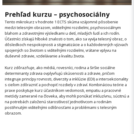
Prehľad kurzu – psychosociálny
Tento mikrokurz v hodnote 1 ECTS skúma vzájomné pôsobenie
medzi telesným obrazom, viditeľnými rozdielmi, psychosociálnym
blahom a zdravotnými výsledkami u detí, mladých ľudí a ich rodín.
Účastníci získajú hlboké znalosti o tom, ako sa vyvíja telesný obraz, o
dôsledkoch nespokojnosti a stigmatizácie a o každodenných výzvach
spojených so životom s viditeľnými rozdielmi, vrátane vplyvu na
duševné zdravie, vzdelávanie a kvalitu života.
Kurz zdôrazňuje, ako médiá, rovesníci, rodina a širšie sociálne
determinanty zdravia ovplyvňujú skúsenosti a zdravie, pričom
integruje princípy rovnosti, diverzity a inklúzie (EDI) a intersekcionality
s cieľom zdôrazniť a pochopiť rozdiely v zdraví. Kombináciou teórie a
praxe poskytuje kurz účastníkom vedomosti, empatiu a pracovné
metódy zamerané na človeka, aby mohli ponúkať inkluzívnu, súcitnú a
na potrebách založenú starostlivosť jednotlivcom a rodinám
postihnutým viditeľnými odlišnosťami a problémami s telesným
obrazom.