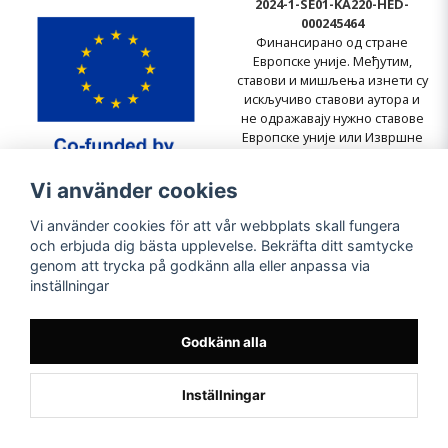
2024-1-SE01-KA220-HED-
000245464
Финансирано од стране
Европске уније. Међутим,
ставови и мишљења изнети су
искључиво ставови аутора и
не одражавају нужно ставове
Европске уније или Извршне
агенције за образовање и
културу (EACEA). Ни Европска
Vi använder cookies
унија ни EACEA не могу бити
одговорне за њих.
Vi använder cookies för att vår webbplats skall fungera
och erbjuda dig bästa upplevelse. Bekräfta ditt samtycke
genom att trycka på godkänn alla eller anpassa via
inställningar
Godkänn alla
Inställningar
Powered by Nyehandel AB