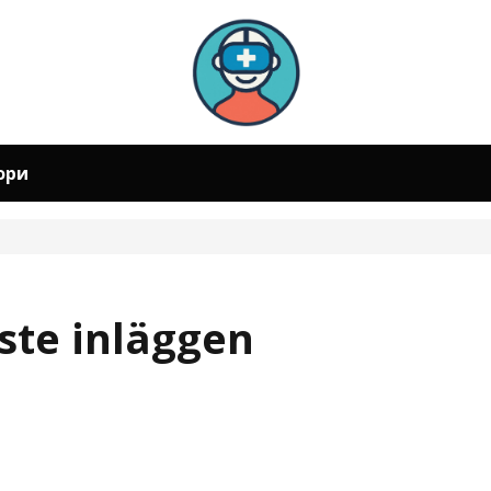
ори
ste inläggen