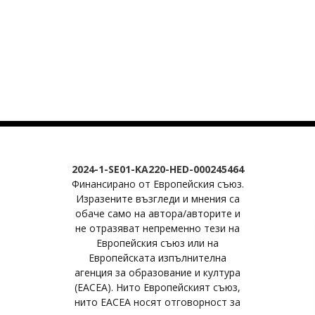
2024-1-SE01-KA220-HED-000245464
Финансирано от Европейския съюз.
Изразените възгледи и мнения са
обаче само на автора/авторите и
не отразяват непременно тези на
Европейския съюз или на
Европейската изпълнителна
агенция за образование и култура
(EACEA). Нито Европейският съюз,
нито EACEA носят отговорност за