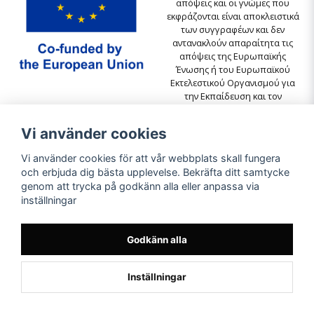
απόψεις και οι γνώμες που
εκφράζονται είναι αποκλειστικά
των συγγραφέων και δεν
αντανακλούν απαραίτητα τις
απόψεις της Ευρωπαϊκής
Ένωσης ή του Ευρωπαϊκού
Εκτελεστικού Οργανισμού για
την Εκπαίδευση και τον
Πολιτισμό (EACEA). Ούτε η
Ευρωπαϊκή Ένωση ούτε ο
Vi använder cookies
EACEA μπορούν να θεωρηθούν
υπεύθυνοι για αυτές.
Vi använder cookies för att vår webbplats skall fungera
och erbjuda dig bästa upplevelse. Bekräfta ditt samtycke
genom att trycka på godkänn alla eller anpassa via
inställningar
Godkänn alla
Inställningar
Powered by Nyehandel AB