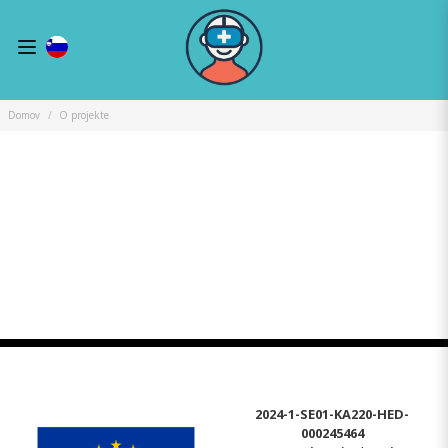
Domov
O projekte
2024-1-SE01-KA220-HED-
000245464