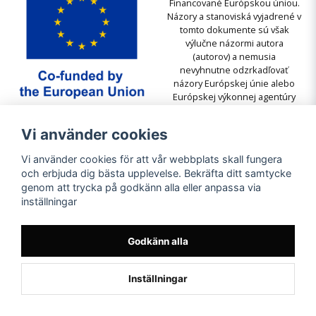
Financované Európskou úniou.
Názory a stanoviská vyjadrené v
tomto dokumente sú však
výlučne názormi autora
(autorov) a nemusia
nevyhnutne odzrkadľovať
názory Európskej únie alebo
Európskej výkonnej agentúry
pre vzdelávanie a kultúru
(EACEA). Európska únia ani
Vi använder cookies
EACEA nemôžu byť za ne
zodpovedné.
Vi använder cookies för att vår webbplats skall fungera
och erbjuda dig bästa upplevelse. Bekräfta ditt samtycke
genom att trycka på godkänn alla eller anpassa via
inställningar
Godkänn alla
Inställningar
Powered by Nyehandel AB